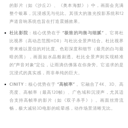
的影片（如《沙丘2》、《奥本海默》）中，画面会充满
整个银幕，沉浸感无与伦比。其强大的激光投影系统和12
声道音响系统也旨在打造震撼效果。
杜比影院
：核心优势在于
“极致的均衡与细腻”
。它将杜
比视界（高动态范围HDR）与杜比全景声结合。杜比视界
带来难以置信的对比度、色彩深度和细节（最亮的白与最
暗的黑），画面如水晶般剔透。杜比全景声则实现精准
的“声音对象”定位，让雨滴仿佛落在你身旁。它追求的是
沉浸式的真实感，而非单纯的巨大。
CINITY
：核心优势在于
“高帧率”
。它融合了4K、3D、高
亮度、高帧率（最高120帧）、广色域和沉浸声，尤其适
合支持高帧率的影片（如《双子杀手》）。画面丝滑流
畅，极大减轻3D电影的眩晕感，动作场景清晰无比。